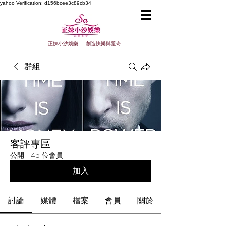
yahoo
Verification: d156bcee3c89cb34
正妹小沙娛樂 創造快樂與驚奇
群組
客評專區
公開
·
145 位會員
加入
討論
媒體
檔案
會員
關於