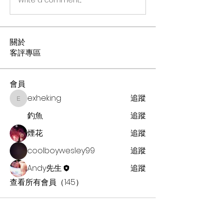
Write a comment...
關於
客評專區
會員
exheking
追蹤
exheking
釣魚
追蹤
煙花
追蹤
coolboywesley99
追蹤
Andy先生
追蹤
查看所有會員（145）