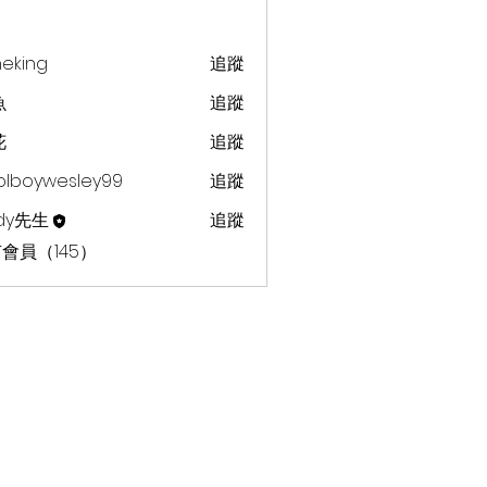
heking
追蹤
g
魚
追蹤
花
追蹤
olboywesley99
追蹤
dy先生
追蹤
會員（145）