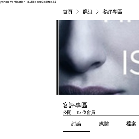
yahoo
Verification: d156bcee3c89cb34
首頁
群組
客評專區
客評專區
公開
·
145 位會員
討論
媒體
檔案