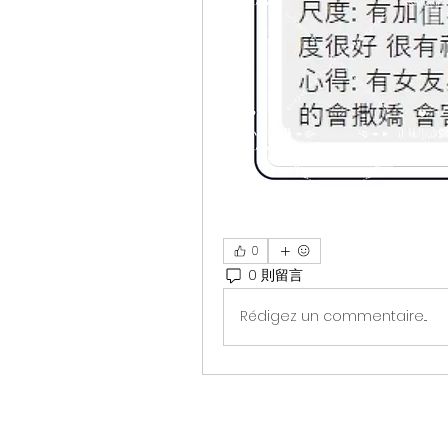
0
0 則留言
Rédigez un commentaire...