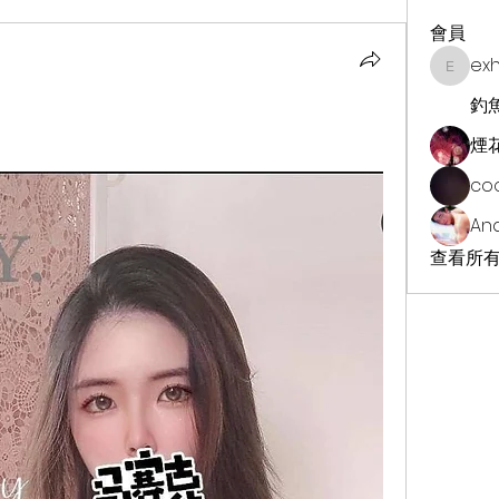
會員
ex
exhekin
釣
煙
co
An
查看所有