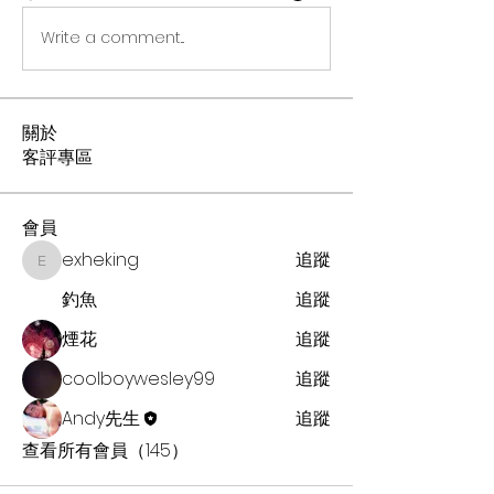
Write a comment...
關於
客評專區
會員
exheking
追蹤
exheking
釣魚
追蹤
煙花
追蹤
coolboywesley99
追蹤
Andy先生
追蹤
查看所有會員（145）