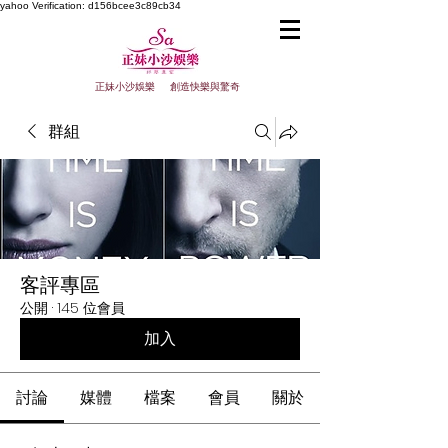
yahoo
Verification: d156bcee3c89cb34
正妹小沙娛樂 創造快樂與驚奇
群組
客評專區
公開
·
145 位會員
加入
討論
媒體
檔案
會員
關於