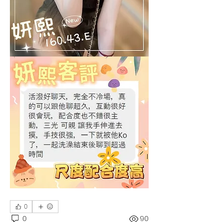
0
0
90