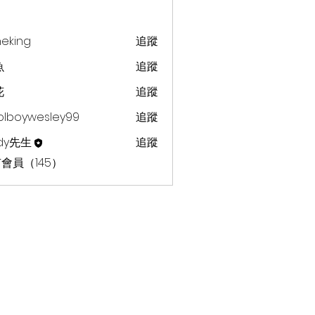
heking
追蹤
g
魚
追蹤
花
追蹤
olboywesley99
追蹤
dy先生
追蹤
會員（145）