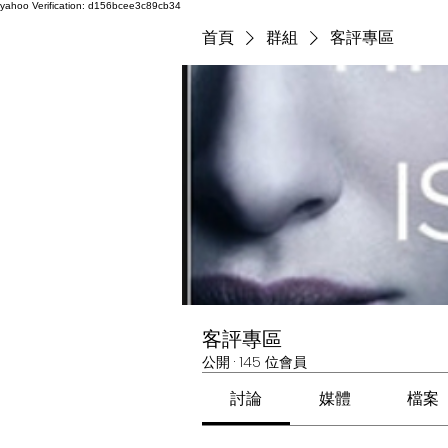
yahoo
Verification: d156bcee3c89cb34
首頁
群組
客評專區
客評專區
公開
·
145 位會員
討論
媒體
檔案