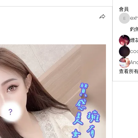
會員
ex
exhekin
釣
煙
co
An
查看所有