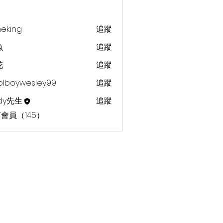
heking
追蹤
g
魚
追蹤
花
追蹤
olboywesley99
追蹤
dy先生
追蹤
會員（145）