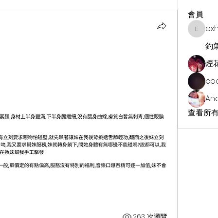
會員
ex
exhekin
釣
煙
co
An
查看所有
263 次瀏覽