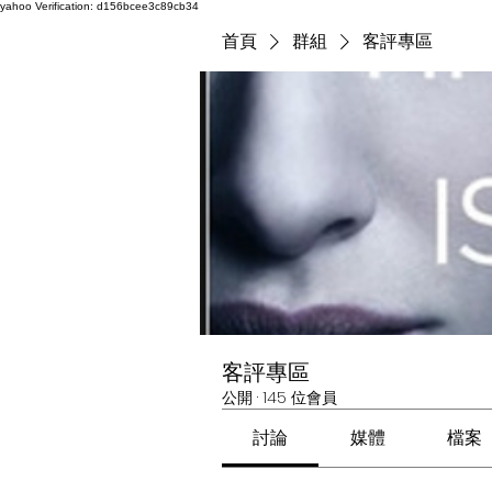
yahoo
Verification: d156bcee3c89cb34
首頁
群組
客評專區
客評專區
公開
·
145 位會員
討論
媒體
檔案