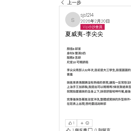
上一步
sjs1214
2026年2月20日
sjs1214
Vip小沙會員
夏威夷-李尖尖
1
1 個反應
0 則留言