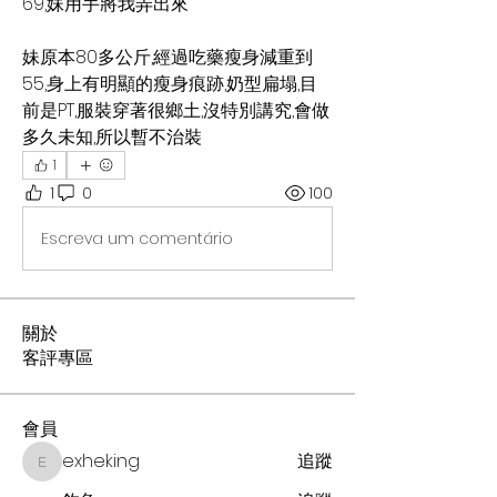
69,妹用手將我弄出來
妹原本80多公斤,經過吃藥瘦身減重到
55,身上有明顯的瘦身痕跡,奶型扁塌,目
前是PT,服裝穿著很鄉土,沒特別講究,會做
多久未知,所以暫不治裝
1
1
0
100
Escreva um comentário
關於
客評專區
會員
exheking
追蹤
exheking