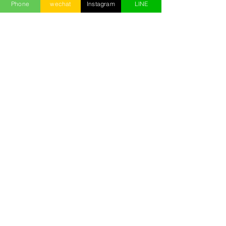
Phone
wechat
Instagram
LINE
避雷
1月16日
台北酒店消費怎麼算？2026台
費、酒水、帳單與多人預算完整
攻略
2025年8月13日
酒店經紀選擇、面試的5大重
點！別踏錯酒店打工/上班的第
一步/小沙娛樂
2025年5月2日
2026台北制服店完整攻略｜玩
什麼、會脫嗎、消費、看台與避