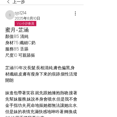
上一步
sjs1214
sjs1214
2025年8月10日
Vip小沙會員
蜜月-芷涵
顏值8.5 清純
身材7.5 纖細C奶
服務8.5 舌舔 
尺度10 可親舔摳
芷涵89年次長髮,長相清純,膚色偏黑,身
材纖細,皮膚有瘦身下來的痕跡,個性活潑
開朗
妹進包帶著笑容,就先跟她擁抱熱吻,接著
先幫妹服務,妹說本身會噴水,但是我不會
金手指功夫,死命地摳她都無法讓她出水,
但是妹的表情充滿快感地呻吟著,轉換成