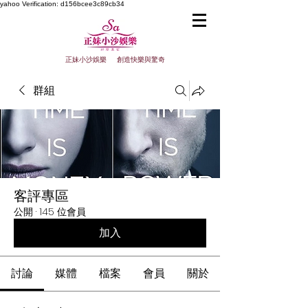
yahoo
Verification: d156bcee3c89cb34
正妹小沙娛樂 創造快樂與驚奇
群組
客評專區
公開
·
145 位會員
加入
討論
媒體
檔案
會員
關於