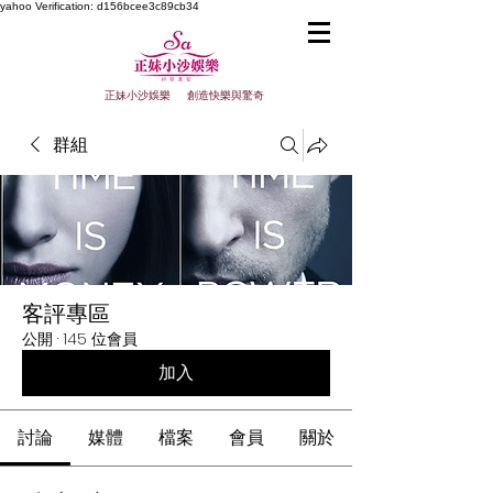
yahoo
Verification: d156bcee3c89cb34
正妹小沙娛樂 創造快樂與驚奇
群組
客評專區
公開
·
145 位會員
加入
討論
媒體
檔案
會員
關於