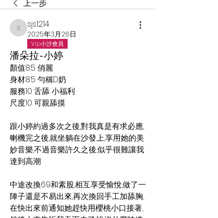
上一步
sjs1214
sjs1214
2025年3月26日
Vip小沙會員
潘朵拉-小婷
顏值8.5 俏麗
身材8.5 勻稱D奶
服務10 舌舔 小福利
尺度10 可親舔摸
跟小婷約過多次之後,對我真是有求必應,
喇機完之後,就坐躺在沙發上,享用她的美
妙音樂,不過音樂許久之後,似乎很難讓我
達到高潮
中途改換69和素股,相互享受愉悅,做了一
陣子還是不易出來,再次換回手工加舔胸,
在快出來前通知她趕快用櫻桃小口接著,