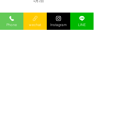
4月2日
2026酒店上班完整指南｜工作
Phone
wechat
Instagram
LINE
內容、薪水、店型、流程與面試
避雷
1月16日
台北酒店消費怎麼算？2026台
費、酒水、帳單與多人預算完整
攻略
2025年8月13日
酒店經紀選擇、面試的5大重
點！別踏錯酒店打工/上班的第
一步/小沙娛樂
2025年5月2日