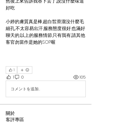
然後上來告訴我吞下去了,說沒什麼味道
好吃
小婷的膚質真是棒,超白皙滑溜沒什麼毛
細孔,不太容易出汗,服務態度很好,也滿好
聊天的,以上的服務情節,只有我有,請其他
客官勿當作是她的SOP喔
1
1
0
105
コメントを追加…
關於
客評專區