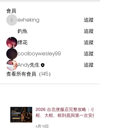
會員
exheking
追蹤
exheking
釣魚
追蹤
煙花
追蹤
coolboywesley99
追蹤
Andy先生
追蹤
查看所有會員（145）
2026 台北便服店完整攻略：小
框、大框、框到底與第一次安排
6月18日