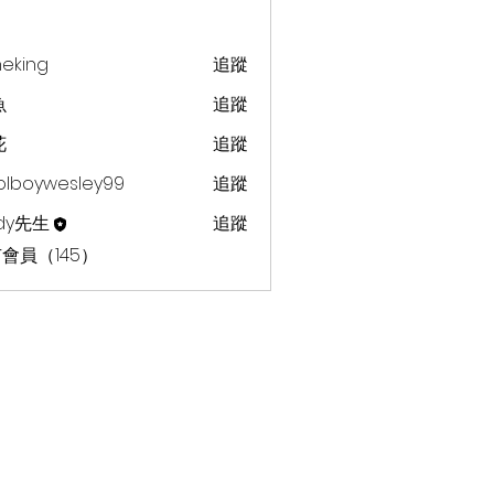
heking
追蹤
g
魚
追蹤
花
追蹤
olboywesley99
追蹤
dy先生
追蹤
會員（145）