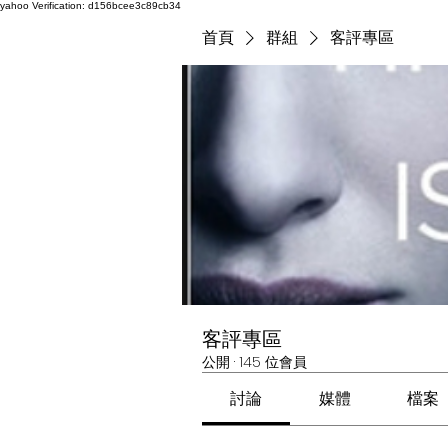
yahoo
Verification: d156bcee3c89cb34
首頁
群組
客評專區
客評專區
公開
·
145 位會員
討論
媒體
檔案