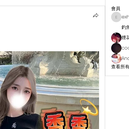
會員
ex
exhekin
釣
煙
co
An
查看所有