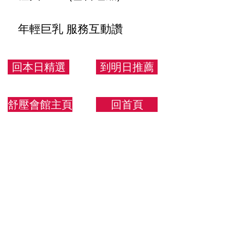
年輕巨乳 服務互動讚
157/47/G
回本日精選
到明日推薦
舒壓會館主頁
回首頁