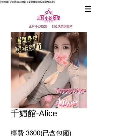
yahoo
Verification: d156bcee3c89cb34
正妹小沙娛樂 創造快樂與驚奇
千媚館-Alice
檯費 3600(已含包廂)