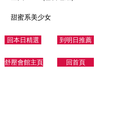
甜蜜系美少女
顏值可愛 笑起來甜甜很
可愛
回本日精選
到明日推薦
157/43/C
舒壓會館主頁
回首頁