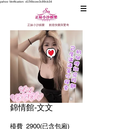
yahoo
Verification: d156bcee3c89cb34
正妹小沙娛樂 創造快樂與驚奇
錦情館-文文
檯費 2900(已含包廂)