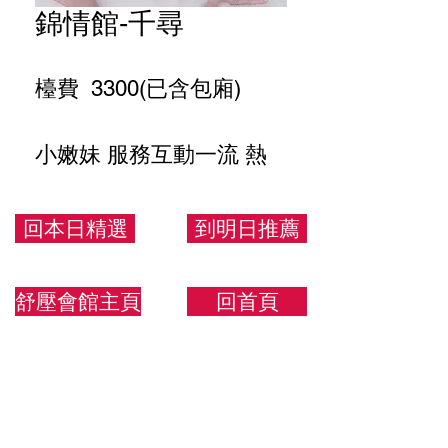
錦情館-千尋
檯費 3300(已含包廂)
小嫩妹 服務互動一流 熱
情活潑
回本日精選
到明日推薦
156/45/D
舒壓會館主頁
回首頁