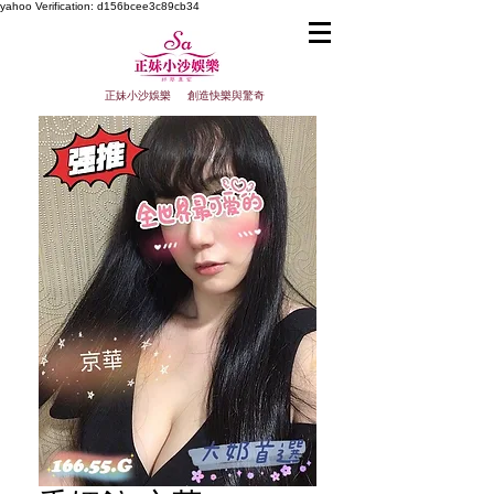
yahoo
Verification: d156bcee3c89cb34
正妹小沙娛樂 創造快樂與驚奇