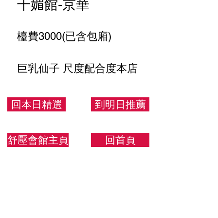
千媚館-京華
檯費3000(已含包廂)
巨乳仙子 尺度配合度本店
天花板
回本日精選
到明日推薦
三光陪洗基本配備 給你完
整舒服體驗
舒壓會館主頁
回首頁
166/55/G