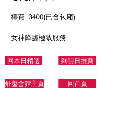
檯費 3400(已含包廂)
女神降臨極致服務
167.50.D
回本日精選
到明日推薦
舒壓會館主頁
回首頁