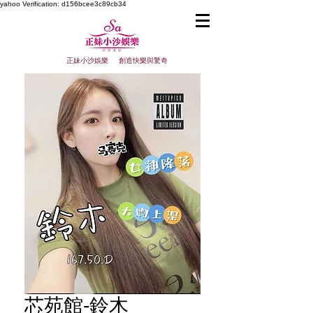
yahoo
Verification: d156bcee3c89cb34
正妹小沙娛樂 創造快樂與驚奇
芯苑館-鈴木