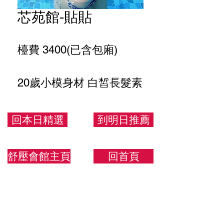
芯苑館-貼貼
檯費 3400(已含包廂)
20歲小模身材 白皙長髮素
人
回本日精選
到明日推薦
170.45.C
舒壓會館主頁
回首頁