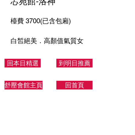
芯苑館-洛神
檯費 3700(已含包廂)
白皙絕美．高顏值氣質女
神
回本日精選
到明日推薦
160/42/C
舒壓會館主頁
回首頁