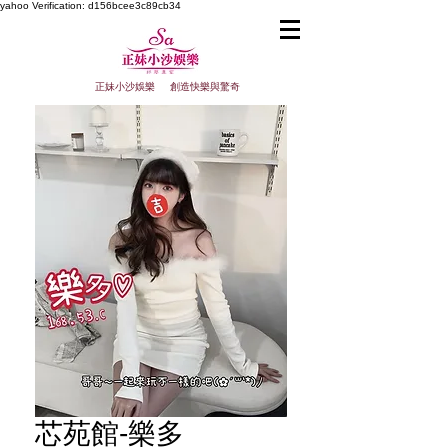
yahoo
Verification: d156bcee3c89cb34
正妹小沙娛樂 創造快樂與驚奇
芯苑館-樂多