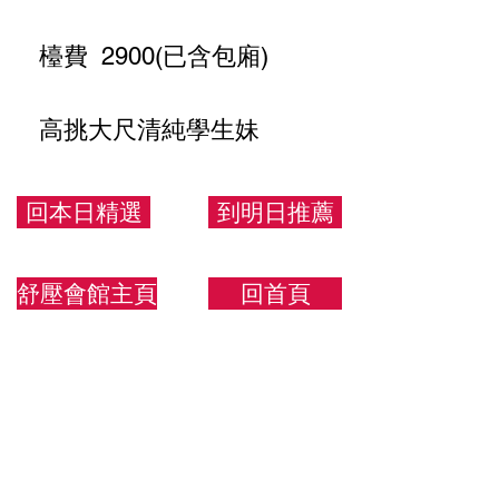
檯費 2900(已含包廂)
高挑大尺清純學生妹
168.53.C
回本日精選
到明日推薦
舒壓會館主頁
回首頁