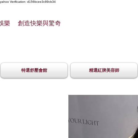
yahoo
Verification: d156bcee3c89cb34
娛樂 創造快樂與驚奇
特選舒壓會館
精選紅牌美容師