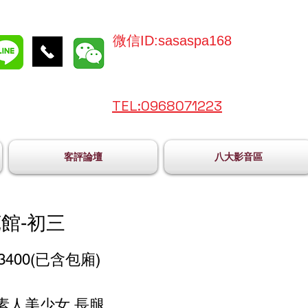
微信ID:sasaspa168
TEL:096
8071223
客評論壇
八大影音區
館-初三
3400(已含包廂)
歲素人美少女 長腿