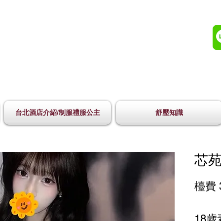
台北酒店介紹/制服禮服公主
舒壓知識
芯苑
檯費 
18