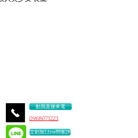
43.C
點我直接來電
096
8071223
立刻加Line問客評