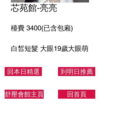
芯苑館-亮亮
檯費 3400(已含包廂)
白皙短髮 大眼19歲大眼萌
163.48.C
回本日精選
到明日推薦
舒壓會館主頁
回首頁