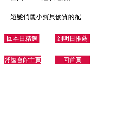
短髮俏麗小寶貝優質的配
合度給你極致體驗
回本日精選
到明日推薦
160/48/C
舒壓會館主頁
回首頁