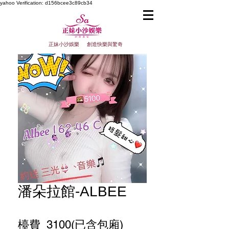
yahoo
Verification: d156bcee3c89cb34
正妹小沙娛樂 創造快樂與驚奇
潘朵拉館-ALBEE
檯費 3100(已含包廂)