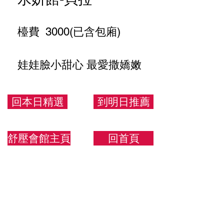
檯費 3000(已含包廂)
娃娃臉小甜心 最愛撒嬌嫩
美眉
回本日精選
到明日推薦
152/47/D
舒壓會館主頁
回首頁