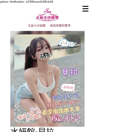
yahoo
Verification: d156bcee3c89cb34
正妹小沙娛樂 創造快樂與驚奇
水妍館-貝拉