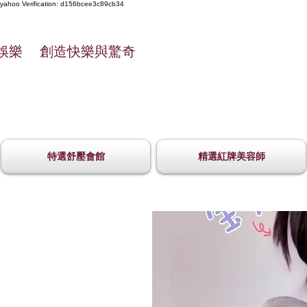
yahoo
Verification: d156bcee3c89cb34
娛樂 創造快樂與驚奇
特選舒壓會館
精選紅牌美容師