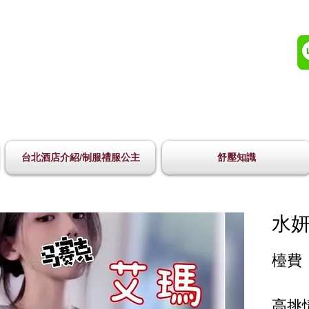
台北酒店介紹/制服禮服公主
舒壓知識
水妍
檯費 
高挑