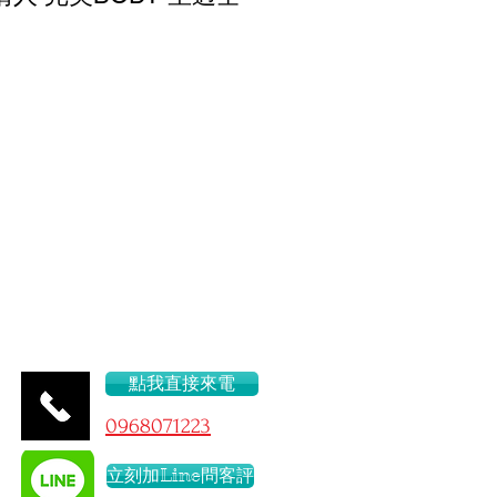
不絕口
46/D
點我直接來電
096
8071223
立刻加Line問客評