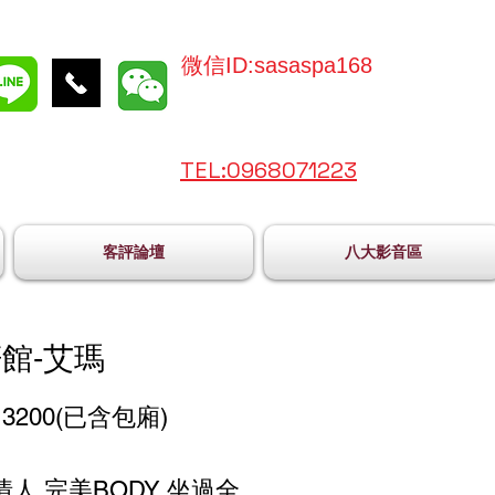
微信ID:sasaspa168
TEL:096
8071223
客評論壇
八大影音區
館-艾瑪
3200(已含包廂)
情人 完美BODY 坐過全