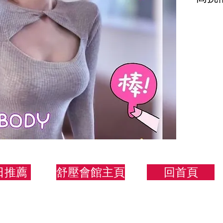
都讚
168/
日推薦
舒壓會館主頁
回首頁