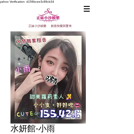
yahoo
Verification: d156bcee3c89cb34
正妹小沙娛樂 創造快樂與驚奇
水妍館-小雨