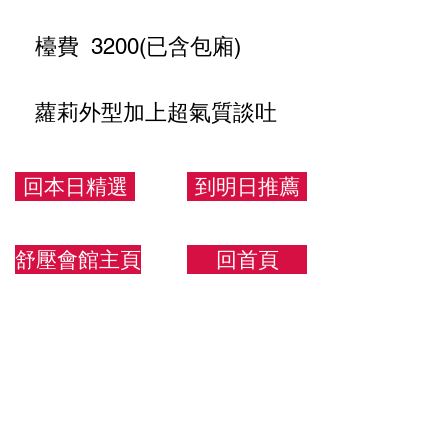
檯費 3200(已含包廂)
蘿莉外型加上超氣質談吐
愛了愛了
回本日精選
到明日推薦
155/42/C
舒壓會館主頁
回首頁