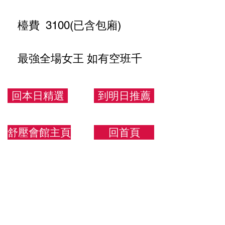
檯費 3100(已含包廂)
最強全場女王 如有空班千
萬不要錯過
回本日精選
到明日推薦
160/48/F
舒壓會館主頁
回首頁