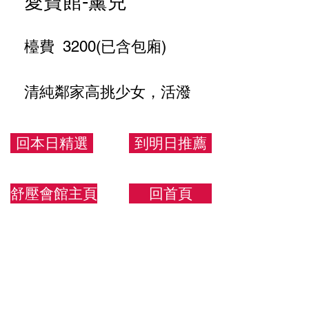
愛寶館-薰兒
檯費 3200(已含包廂)
清純鄰家高挑少女，活潑
好聊，配合度高
回本日精選
到明日推薦
165.43.C
舒壓會館主頁
回首頁