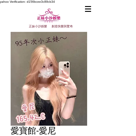
yahoo
Verification: d156bcee3c89cb34
正妹小沙娛樂 創造快樂與驚奇
愛寶館-愛尼