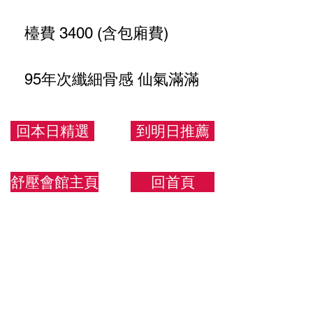
檯費 3400 (含包廂費)
95年次纖細骨感 仙氣滿滿
165.42.C
回本日精選
到明日推薦
舒壓會館主頁
回首頁