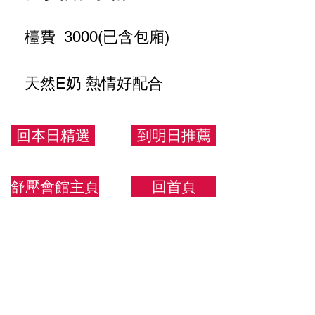
檯費 3000(已含包廂)
天然E奶 熱情好配合
160.48.E
回本日精選
到明日推薦
舒壓會館主頁
回首頁