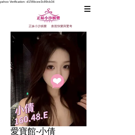
yahoo
Verification: d156bcee3c89cb34
正妹小沙娛樂 創造快樂與驚奇
愛寶館-小倩