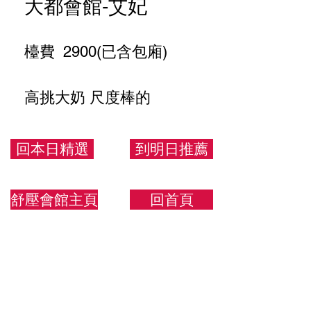
大都會館-艾妃
檯費 2900(已含包廂)
高挑大奶 尺度棒的
170.53.G
回本日精選
到明日推薦
舒壓會館主頁
回首頁