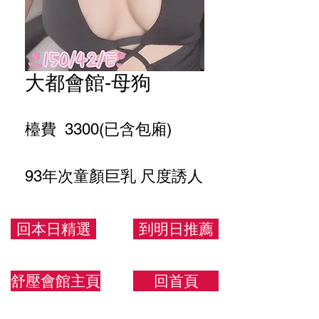
大都會館-母狗
檯費 3300(已含包廂)
93年次童顏巨乳 尺度誘人
150.43.E
回本日精選
到明日推薦
舒壓會館主頁
回首頁