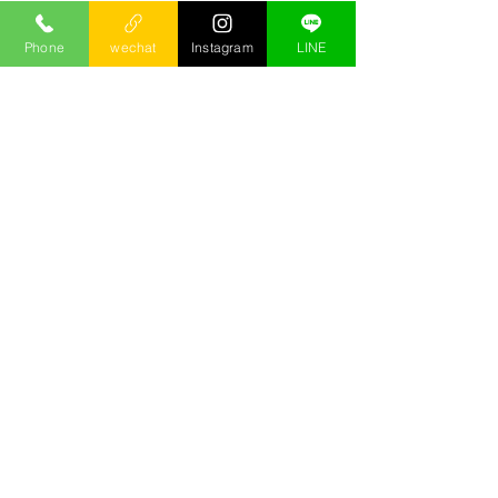
Phone
wechat
Instagram
LINE
這裡的介紹都是小沙自己累積出的介
紹，絕對實在!!部分來不及上線的，需
要更多按摩資訊，可以
按這裡
直接和
小沙諮詢!
No posts published
in this language yet