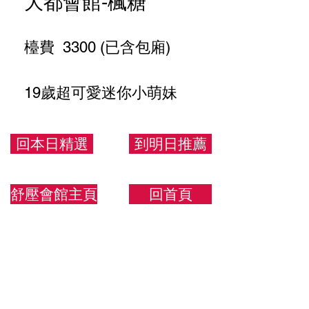
大都會館-楓糖
檯費 3300 (已含包廂)
19歲超可愛迷你小萌妹
小小一隻好操控 萌妹專屬
回本日精選
到明日推薦
153.48.B
舒壓會館主頁
回首頁