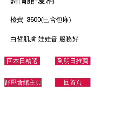
錦情館-夏桐
檯費 3600(已含包廂)
白皙肌膚 娃娃音 服務好
165.50.C
回本日精選
到明日推薦
舒壓會館主頁
回首頁