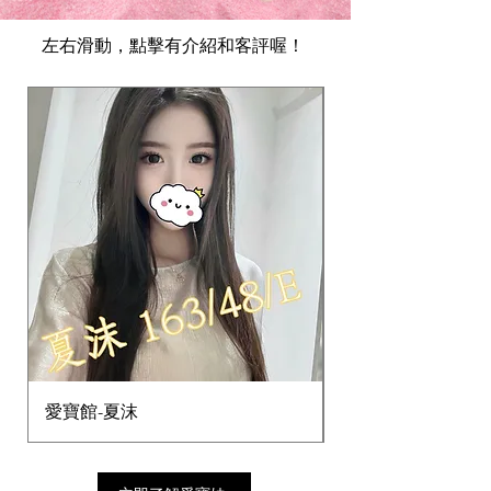
​左右滑動，點擊有介紹和客評喔！
愛寶館-夏沫
愛寶館-瑪妮