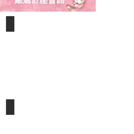
含香會館_舒服溫馨風格
時
尚
指
油
壓
舒
壓
會
館
_
小
沙
娛
樂
＿
含
潘朵拉會館_華麗氣派
香
館
時
尚
指
油
壓