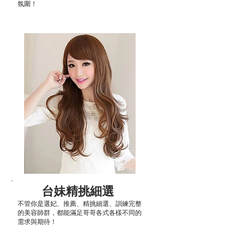
氛圍！
台妹精挑細選
不管你是選妃、推薦、精挑細選、訓練完整
的美容師群，都能滿足哥哥各式各樣不同的
需求與期待！