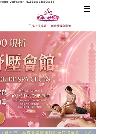
yahoo
Verification: d156bcee3c89cb34
正妹小沙娛樂 創造快樂與驚奇
兩千位妹子，精選出20家最強會館
​客評滿點，回客不斷
台北最強20大 舒
壓會館精選推薦
​1.哥哥們，林森北路按摩舒壓會館這麼多，是不