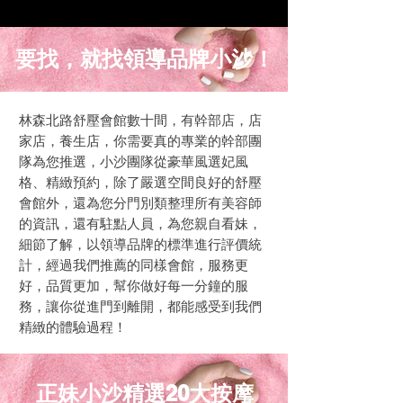
要找，就找領導品牌小沙！
林森北路舒壓會館數十間，有幹部店，店
家店，養生店，你需要真的專業的幹部團
隊為您推選，小沙團隊從豪華風選妃風
格、精緻預約，除了嚴選空間良好的舒壓
會館外，還為您分門別類整理所有美容師
的資訊，還有駐點人員，為您親自看妹，
細節了解，以領導品牌的標準進行評價統
計，經過我們推薦的同樣會館，服務更
好，品質更加，幫你做好每一分鐘的服
務，讓你從進門到離開，都能感受到我們
精緻的體驗過程！
​正妹小沙精選20大按摩