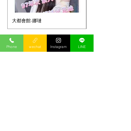
大都會館-娜璉
大都會館-柔依
特選會館No3.
Phone
wechat
Instagram
LINE
水妍館推薦紅牌
​左右滑動，點擊有介紹和客評喔！