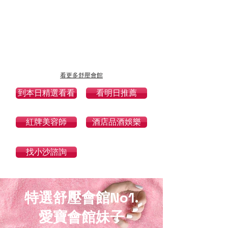
壓
會
館
_
小
沙
娛
樂
＿
看更多舒壓會館
雙
城
到本日精選看看
看明日推薦
館
紅牌美容師
酒店品酒娛樂
找小沙諮詢
特選舒壓會館No1.
愛寶會館妹子