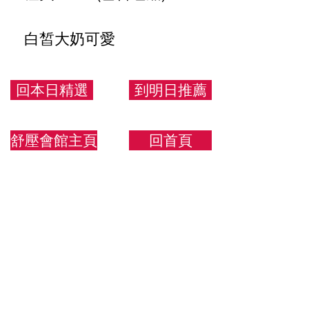
白皙大奶可愛
160/47/D
回本日精選
到明日推薦
舒壓會館主頁
回首頁