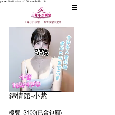
yahoo
Verification: d156bcee3c89cb34
正妹小沙娛樂 創造快樂與驚奇
錦情館-小紫
檯費 3100(已含包廂)