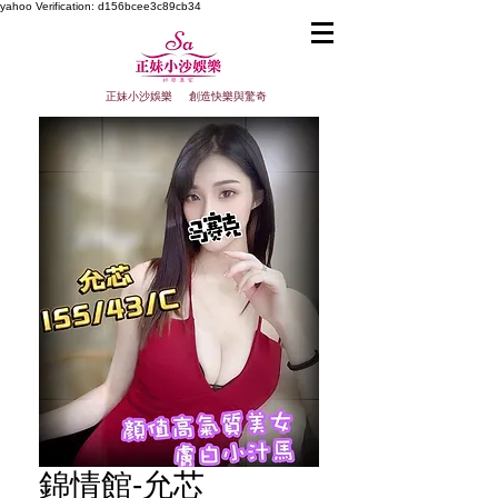
yahoo
Verification: d156bcee3c89cb34
正妹小沙娛樂 創造快樂與驚奇
錦情館-允芯