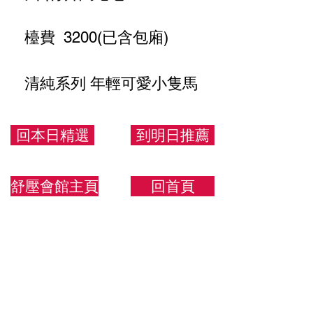
檯費 3200(已含包廂)
清純系列 年輕可愛小隻馬
155/43/C
回本日精選
到明日推薦
舒壓會館主頁
回首頁