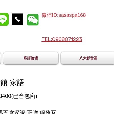
微信ID:sasaspa168
TEL:096
8071223
客評論壇
八大影音區
館-家語
3400(已含包廂)
馬五官深邃 正咩 服務互