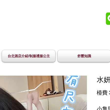
台北酒店介紹/制服禮服公主
舒壓知識
水妍
檯費 
小隻