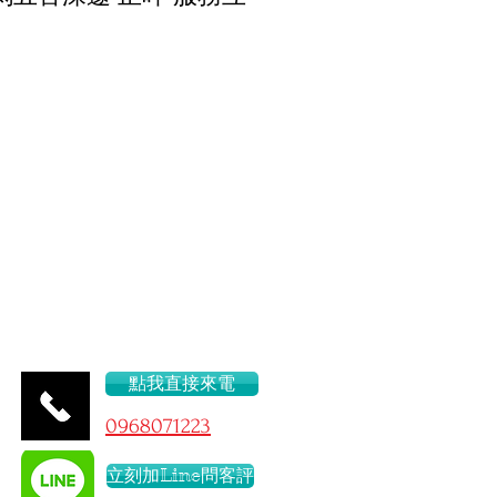
問題
48/D
點我直接來電
096
8071223
立刻加Line問客評