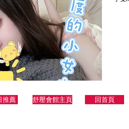
動沒
156/
日推薦
舒壓會館主頁
回首頁