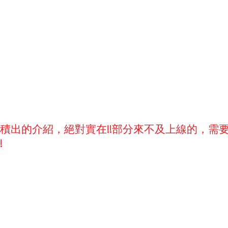
積出的介紹，絕對實在!!部分來不及上線的，需
!