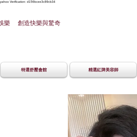
yahoo
Verification: d156bcee3c89cb34
娛樂 創造快樂與驚奇
特選舒壓會館
精選紅牌美容師