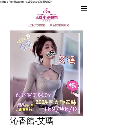
yahoo
Verification: d156bcee3c89cb34
正妹小沙娛樂 創造快樂與驚奇
沁香館-艾瑪