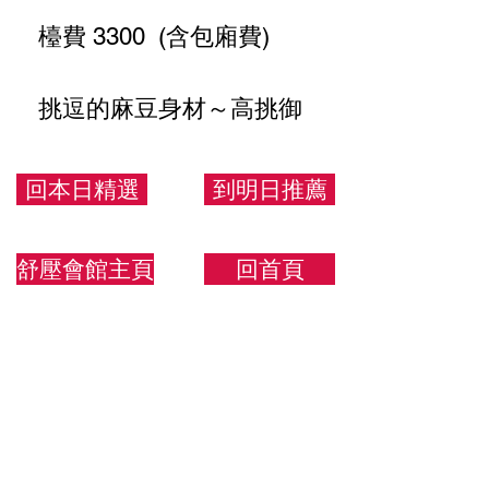
檯費 3300 (含包廂費)
挑逗的麻豆身材～高挑御
姐但不高冷～臉蛋絕對一
流～還喜歡被操控
回本日精選
到明日推薦
168.46.D
舒壓會館主頁
回首頁