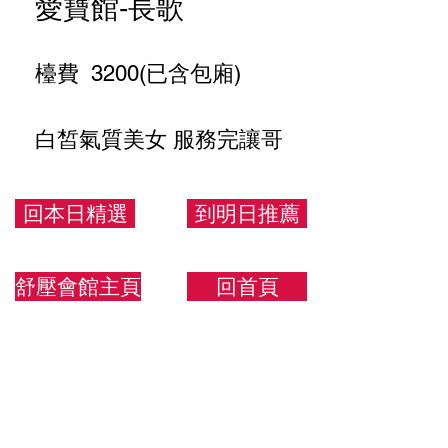
愛寶館-長歌
檯費 3200(已含包廂)
白皙氣質美女 服務完讓哥
高歌離席
回本日精選
到明日推薦
163/46/C
舒壓會館主頁
回首頁