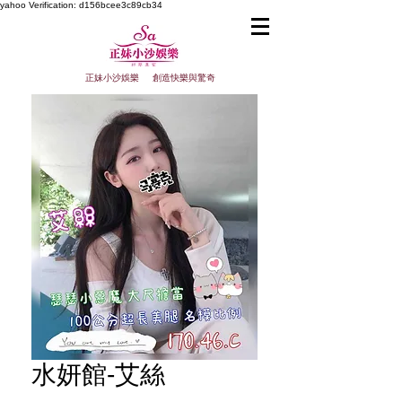
yahoo
Verification: d156bcee3c89cb34
正妹小沙娛樂 創造快樂與驚奇
水妍館-艾絲