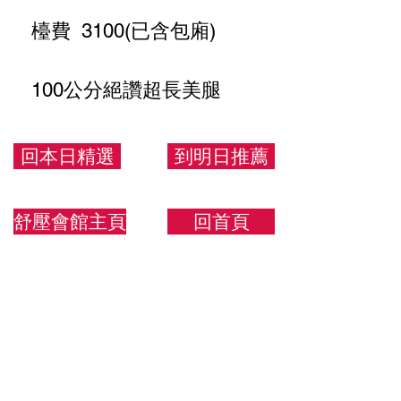
檯費 3100(已含包廂)
100公分絕讚超長美腿
+100分甜蜜互動大尺情人
回本日精選
到明日推薦
170/46/C
舒壓會館主頁
回首頁