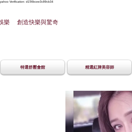
yahoo
Verification: d156bcee3c89cb34
娛樂 創造快樂與驚奇
特選舒壓會館
精選紅牌美容師