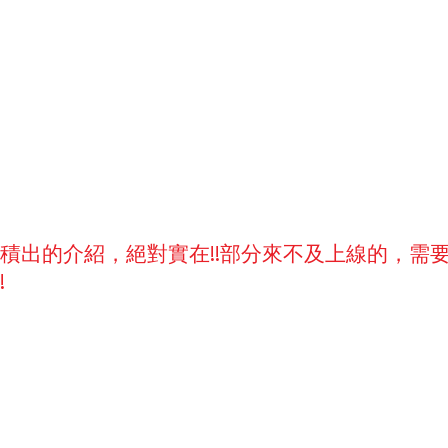
積出的介紹，絕對實在!!部分來不及上線的，需
!