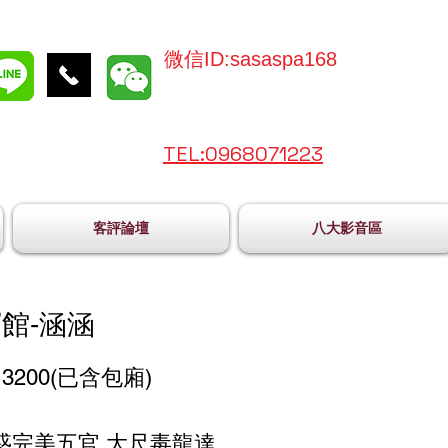
微信ID:sasaspa168
TEL:096
8071223
客評論壇
八大影音區
館-涵涵
3200(已含包廂)
惑完美五官 大尺毒龍達