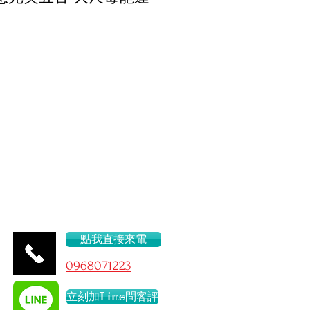
我莫屬
43/D
點我直接來電
096
8071223
立刻加Line問客評