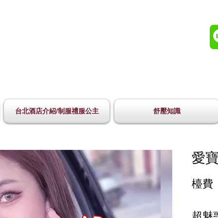
台北酒店介紹/制服禮服公主
舒壓知識
愛寶
檯費 
超魅