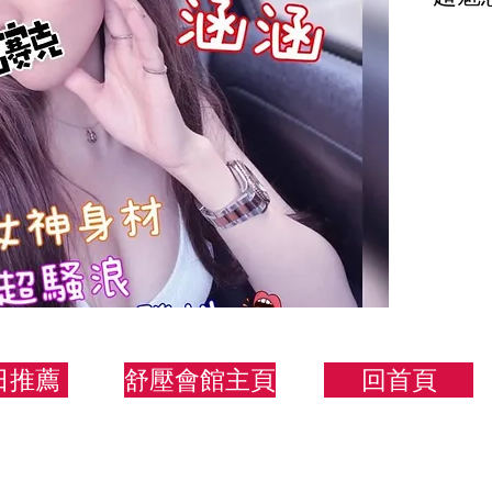
人非
163/
日推薦
舒壓會館主頁
回首頁