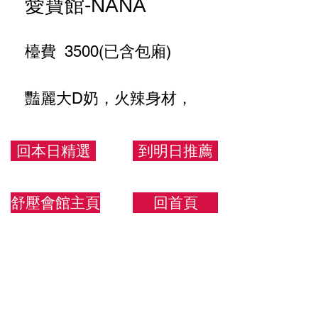
愛寶館-NANA
檯費 3500(已含包廂)
豔麗大D奶，火辣身材，
不約可惜
回本日精選
到明日推薦
160/45/D
舒壓會館主頁
回首頁