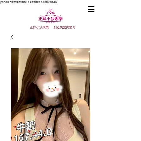
yahoo
Verification: d156bcee3c89cb34
正妹小沙娛樂 創造快樂與驚奇