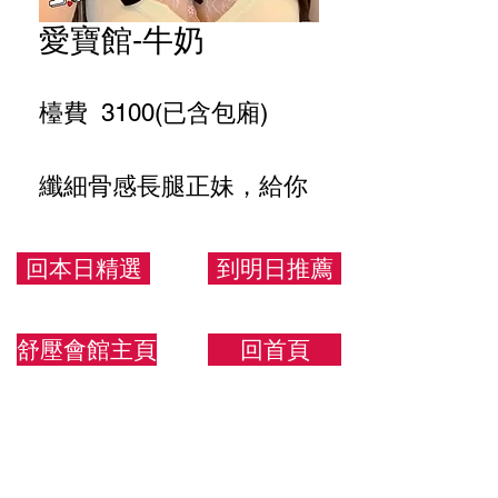
愛寶館-牛奶
檯費 3100(已含包廂)
纖細骨感長腿正妹，給你
滿滿的女友感
回本日精選
到明日推薦
167.44.D
舒壓會館主頁
回首頁