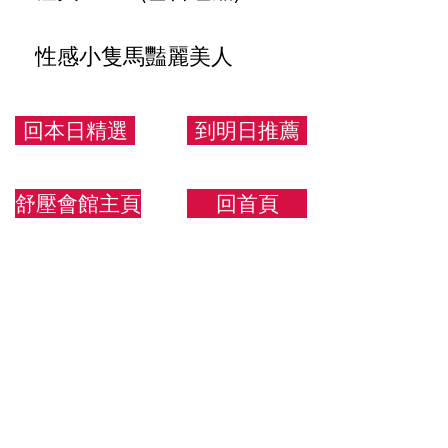
性感小隻馬豔麗美人
155.43.C
回本日精選
到明日推薦
舒壓會館主頁
回首頁