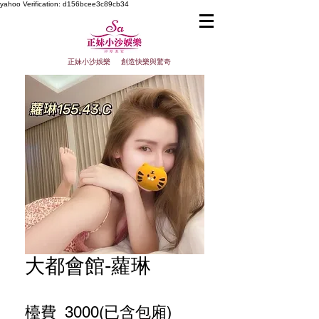
yahoo
Verification: d156bcee3c89cb34
正妹小沙娛樂 創造快樂與驚奇
大都會館-蘿琳
檯費 3000(已含包廂)