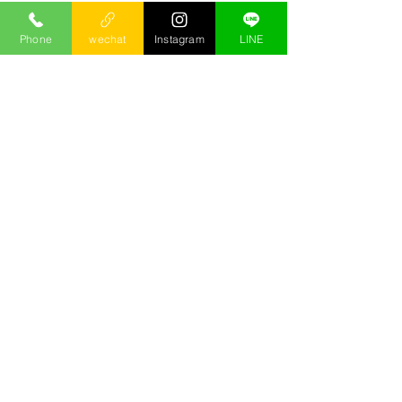
Phone
wechat
Instagram
LINE
這裡的介紹都是小沙自己累積出的介
紹，絕對實在!!部分來不及上線的，需
要更多按摩資訊，可以
按這裡
直接和
小沙諮詢!
해당 언어로 게시된
게시물이 없습니다.