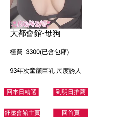
大都會館-母狗
檯費 3300(已含包廂)
93年次童顏巨乳 尺度誘人
150.43.E
回本日精選
到明日推薦
舒壓會館主頁
回首頁