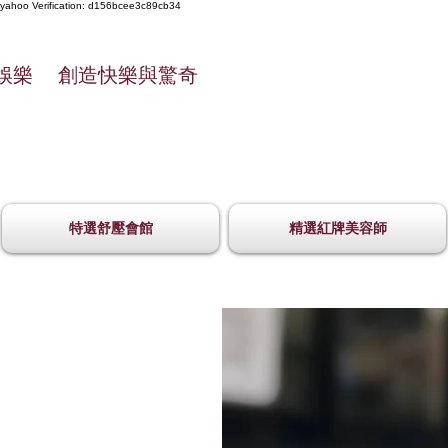
yahoo
Verification: d156bcee3c89cb34
娛樂 創造快樂與驚奇
特選舒壓會館
精選紅牌美容師