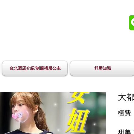
台北酒店介紹/制服禮服公主
舒壓知識
大都
檯費 
甜美