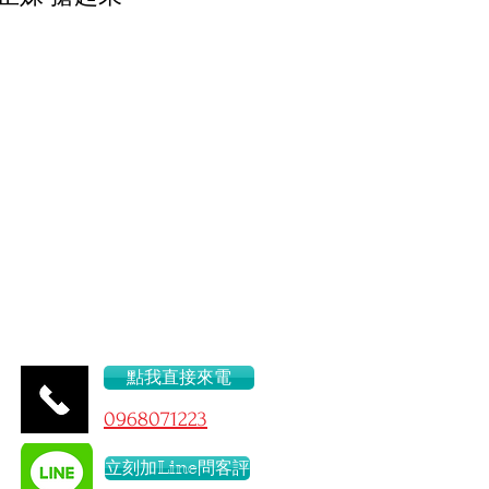
47.C
點我直接來電
096
8071223
立刻加Line問客評