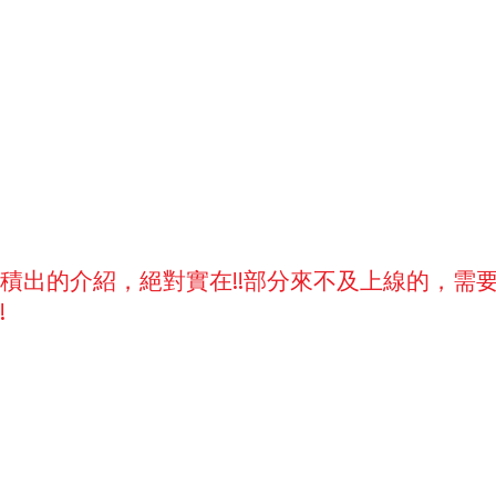
積出的介紹，絕對實在!!部分來不及上線的，需
!