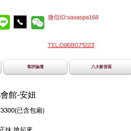
微信ID:sasaspa168
TEL:096
8071223
客評論壇
八大影音區
會館-安妞
3300(已含包廂)
 正妹 搶起來