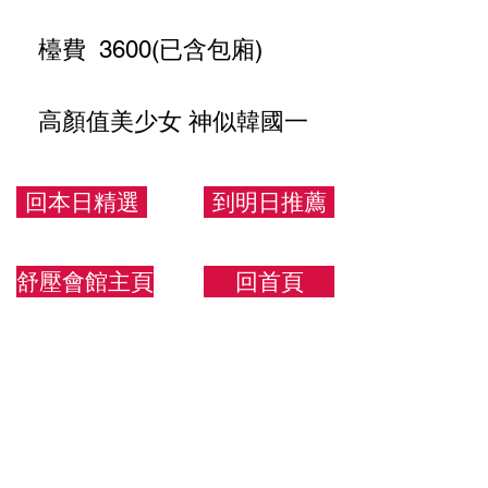
檯費 3600(已含包廂)
高顏值美少女 神似韓國一
線女星 魔鬼身材 皮膚白
嫩 長腿最愛
回本日精選
到明日推薦
170.48.F
舒壓會館主頁
回首頁