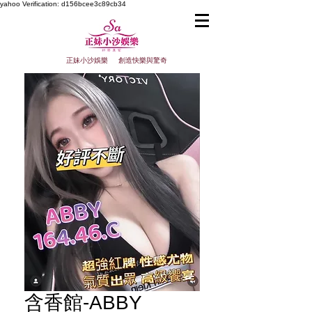
yahoo
Verification: d156bcee3c89cb34
正妹小沙娛樂 創造快樂與驚奇
含香館-ABBY