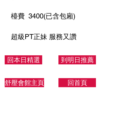
檯費 3400(已含包廂)
超級PT正妹 服務又讚
164/46/C
回本日精選
到明日推薦
舒壓會館主頁
回首頁