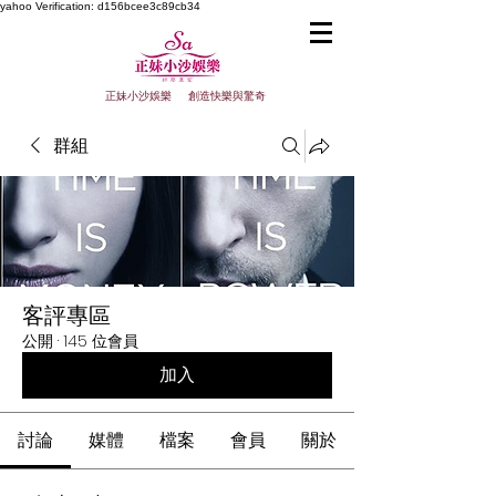
yahoo
Verification: d156bcee3c89cb34
正妹小沙娛樂 創造快樂與驚奇
群組
客評專區
公開
·
145 位會員
加入
討論
媒體
檔案
會員
關於