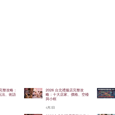
妹完整攻略：
2026 台北禮服店完整攻
玩法、術語
略：十大店家、價格、空檯
與小框
4月2日