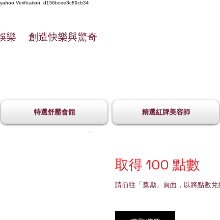
yahoo
Verification: d156bcee3c89cb34
娛樂 創造快樂與驚奇
特選舒壓會館
精選紅牌美容師
取得 100 點數
請前往「獎勵」頁面，以將點數兌