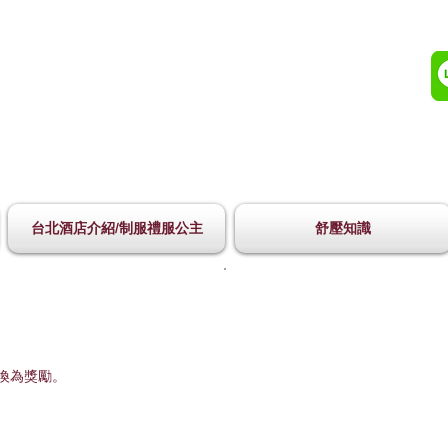
台北酒店介紹/制服禮服公主
舒壓知識
換為獎勵。