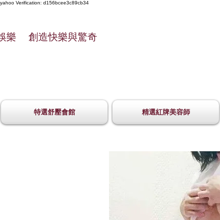
yahoo
Verification: d156bcee3c89cb34
娛樂 創造快樂與驚奇
特選舒壓會館
精選紅牌美容師