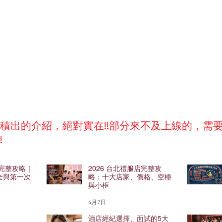
積出的介紹，絕對實在!!部分來不及上線的，需
!
妹完整攻略｜
2026 台北禮服店完整攻
全與第一次
略：十大店家、價格、空檯
與小框
4月2日
酒店經紀選擇、面試的5大