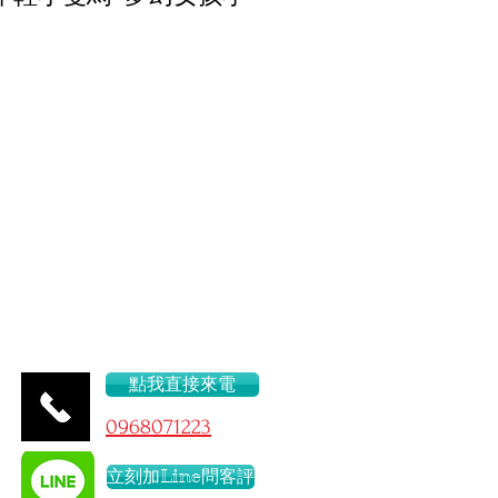
43/C
點我直接來電
096
8071223
立刻加Line問客評