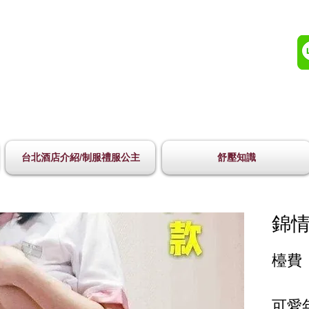
台北酒店介紹/制服禮服公主
舒壓知識
錦情
檯費 
可愛