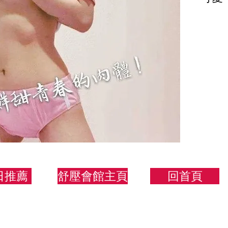
蘿莉
151/
日推薦
舒壓會館主頁
回首頁