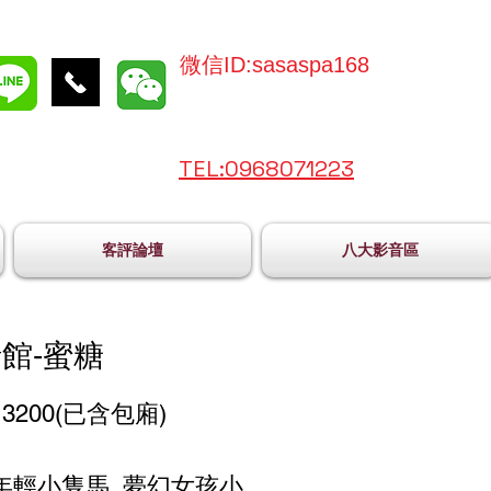
微信ID:sasaspa168
TEL:096
8071223
客評論壇
八大影音區
館-蜜糖
3200(已含包廂)
年輕小隻馬 夢幻女孩小