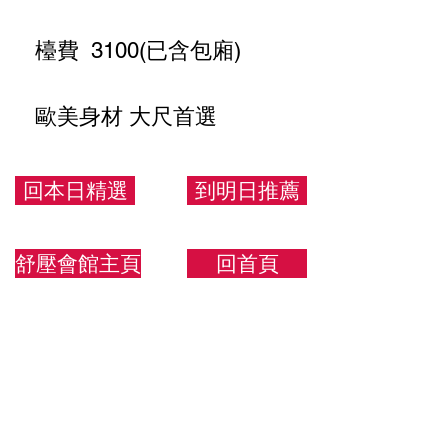
檯費 3100(已含包廂)
歐美身材 大尺首選
166.56.F
回本日精選
到明日推薦
舒壓會館主頁
回首頁