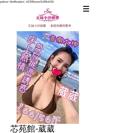
yahoo
Verification: d156bcee3c89cb34
正妹小沙娛樂 創造快樂與驚奇
芯苑館-葳葳